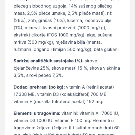
pilećeg slobodnog uzgoja, 14% sušenog pilećeg
mesa, 2,5% pileće umake, 2,5% pileće masti), riž
(26%), zob, grašak (10%), lucerna, lososovo ulje
(1%), minerali, kvasni proizvodi (1000 mg/kg),
ekstrakt cikorije (FOS 1000 mg/kg), alge, sušena
mrkva (500 mg/kg), mješavina bilja (menta,
ružmarin, origano i timijan 500 mg/kg), beta glukani.
Sadržaj analitičkih sastojaka
(%):
sirove
bjelančevine 25%, sirove masti 15 %, sirova vlaknina
3,5%, sirovi pepeo 7,5%.
Dodaci prehrani (po kg):
vitamin A (retinil acetat)
17.308 ME, vitamin D3 (kolekalciferol) 700 ME,
vitamin E (rac-alfa tokoferol acetat) 192 mg.
Elementi
u tragovima:
vitamini: vitamin A 17000 IU,
vitamin D3 1000 IU, vitamin E 100 mg. Elementi u
tragovima: željezo (željezo (II) sulfat monohidrat) 60
mg, cink (cink sulfat monohidrat) 50 mg, mangan