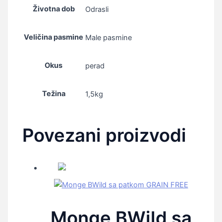
Životna dob
Odrasli
Veličina pasmine
Male pasmine
Okus
perad
Težina
1,5kg
Povezani proizvodi
Monge BWild sa