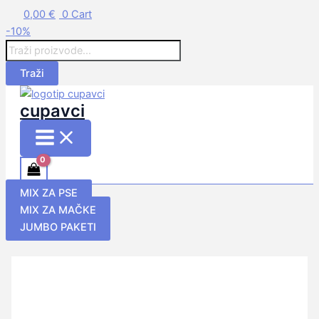
Main
Skip
Products
0,00
Menu
€
0
Cart
to
search
-10%
content
Traži
cupavci
MIX ZA PSE
MIX ZA MAČKE
JUMBO PAKETI