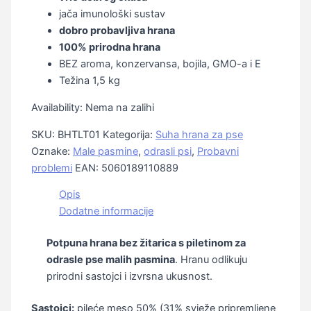
jača imunološki sustav
dobro probavljiva hrana
100% prirodna hrana
BEZ aroma, konzervansa, bojila, GMO-a i E
Težina 1,5 kg
Availability:
Nema na zalihi
SKU:
BHTLT01
Kategorija:
Suha hrana za pse
Oznake:
Male pasmine
,
odrasli psi
,
Probavni
problemi
EAN:
5060189110889
Opis
Dodatne informacije
Potpuna hrana bez žitarica s piletinom za
odrasle pse malih pasmina
. Hranu odlikuju
prirodni sastojci i izvrsna ukusnost.
Sastojci:
pileće meso 50% (31% svježe pripremljene