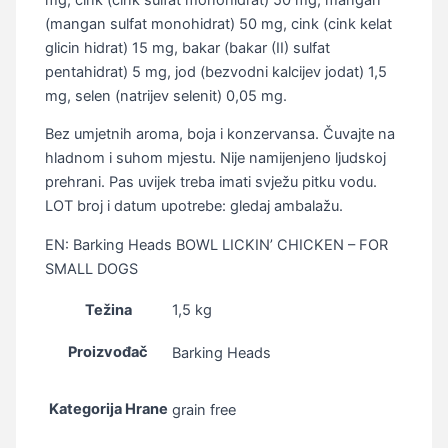
(mangan sulfat monohidrat) 50 mg, cink (cink kelat
glicin hidrat) 15 mg, bakar (bakar (II) sulfat
pentahidrat) 5 mg, jod (bezvodni kalcijev jodat) 1,5
mg, selen (natrijev selenit) 0,05 mg.
Bez umjetnih aroma, boja i konzervansa. Čuvajte na
hladnom i suhom mjestu. Nije namijenjeno ljudskoj
prehrani. Pas uvijek treba imati svježu pitku vodu.
LOT broj i datum upotrebe: gledaj ambalažu.
EN: Barking Heads BOWL LICKIN’ CHICKEN – FOR
SMALL DOGS
Težina
1,5 kg
Proizvođač
Barking Heads
Kategorija Hrane
grain free