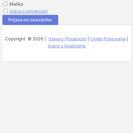
Mačka
Izjava o privatnosti
Copyright © 2026 |
Izjava o Privatnosti
|
Uvijeti Poslovanja
|
Izjava o kolačićima
ISPORUKA
Troškovi dostave za narudžbe
do 35€
iznose 3,5€.
Za narudžbe
iznad 35€
dostava je
BESPLATNA
.
10% POPUSTA PRI PRVOJ KUPNJI*
Kupon za popust:
POČETNIH10
KAKO ISKORISTITI KUPON
*popust NE vrijedi za proizvode na akciji, ovaj kupon možete