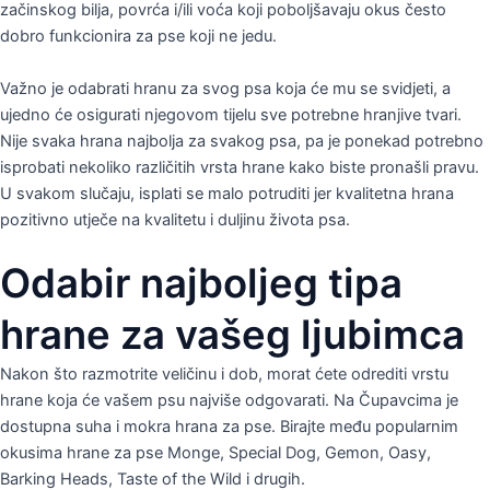
začinskog bilja, povrća i/ili voća koji poboljšavaju okus često
dobro funkcionira za pse koji ne jedu.
Važno je odabrati hranu za svog psa koja će mu se svidjeti, a
ujedno će osigurati njegovom tijelu sve potrebne hranjive tvari.
Nije svaka hrana najbolja za svakog psa, pa je ponekad potrebno
isprobati nekoliko različitih vrsta hrane kako biste pronašli pravu.
U svakom slučaju, isplati se malo potruditi jer kvalitetna hrana
pozitivno utječe na kvalitetu i duljinu života psa.
Odabir najboljeg tipa
hrane za vašeg ljubimca
Nakon što razmotrite veličinu i dob, morat ćete odrediti vrstu
hrane koja će vašem psu najviše odgovarati. Na Čupavcima je
dostupna suha i mokra hrana za pse. Birajte među popularnim
okusima hrane za pse Monge, Special Dog, Gemon, Oasy,
Barking Heads, Taste of the Wild i drugih.