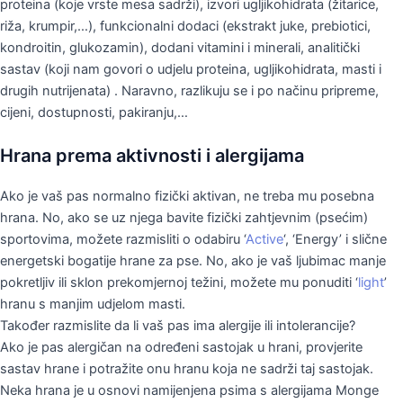
proteina (koje vrste mesa sadrži), izvori ugljikohidrata (žitarice,
riža, krumpir,…), funkcionalni dodaci (ekstrakt juke, prebiotici,
kondroitin, glukozamin), dodani vitamini i minerali, analitički
sastav (koji nam govori o udjelu proteina, ugljikohidrata, masti i
drugih nutrijenata) . Naravno, razlikuju se i po načinu pripreme,
cijeni, dostupnosti, pakiranju,…
Hrana prema aktivnosti i alergijama
Ako je vaš pas normalno fizički aktivan, ne treba mu posebna
hrana. No, ako se uz njega bavite fizički zahtjevnim (psećim)
sportovima, možete razmisliti o odabiru ‘
Active
‘, ‘Energy’ i slične
energetski bogatije hrane za pse. No, ako je vaš ljubimac manje
pokretljiv ili sklon prekomjernoj težini, možete mu ponuditi ‘
light
’
hranu s manjim udjelom masti.
Također razmislite da li vaš pas ima alergije ili intolerancije?
Ako je pas alergičan na određeni sastojak u hrani, provjerite
sastav hrane i potražite onu hranu koja ne sadrži taj sastojak.
Neka hrana je u osnovi namijenjena psima s alergijama Monge