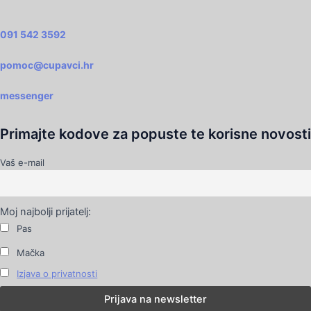
091 542 3592
pomoc@cupavci.hr
messenger
Primajte kodove za popuste te korisne novosti
Vaš e-mail
Moj najbolji prijatelj:
Pas
Mačka
Izjava o privatnosti