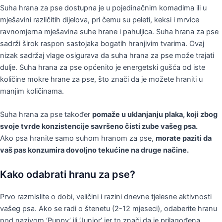
Suha hrana za pse dostupna je u pojedinačnim komadima ili u
mješavini različitih dijelova, pri čemu su peleti, keksi i mrvice
ravnomjerna mješavina suhe hrane i pahuljica. Suha hrana za pse
sadrži širok raspon sastojaka bogatih hranjivim tvarima. Ovaj
nizak sadržaj vlage osigurava da suha hrana za pse može trajati
dulje. Suha hrana za pse općenito je energetski gušća od iste
količine mokre hrane za pse, što znači da je možete hraniti u
manjim količinama.
Suha hrana za pse također
pomaže u uklanjanju plaka, koji zbog
svoje tvrde konzistencije savršeno čisti zube vašeg psa.
Ako psa hranite samo suhom hranom za pse,
morate paziti da
vaš pas konzumira dovoljno tekućine na druge načine.
Kako odabrati hranu za pse?
Prvo razmislite o dobi, veličini i razini dnevne tjelesne aktivnosti
vašeg psa. Ako se radi o štenetu (2-12 mjeseci), odaberite hranu
pod nazivom ‘Puppy’ ili ‘Junior’ jer to znači da je prilagođena