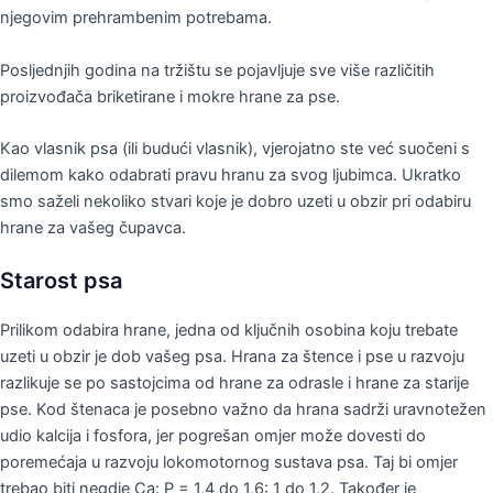
njegovim prehrambenim potrebama.
Posljednjih godina na tržištu se pojavljuje sve više različitih
proizvođača briketirane i mokre hrane za pse.
Kao vlasnik psa (ili budući vlasnik), vjerojatno ste već suočeni s
dilemom kako odabrati pravu hranu za svog ljubimca. Ukratko
smo saželi nekoliko stvari koje je dobro uzeti u obzir pri odabiru
hrane za vašeg čupavca.
Starost psa
Prilikom odabira hrane, jedna od ključnih osobina koju trebate
uzeti u obzir je dob vašeg psa. Hrana za štence i pse u razvoju
razlikuje se po sastojcima od hrane za odrasle i hrane za starije
pse. Kod štenaca je posebno važno da hrana sadrži uravnotežen
udio kalcija i fosfora, jer pogrešan omjer može dovesti do
poremećaja u razvoju lokomotornog sustava psa. Taj bi omjer
trebao biti negdje Ca: P = 1,4 do 1,6: 1 do 1,2. Također je