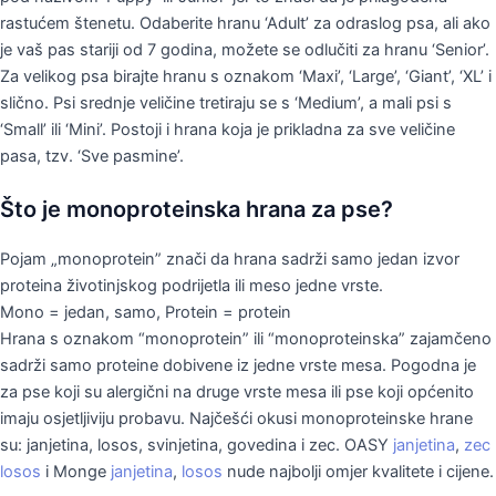
rastućem štenetu. Odaberite hranu ‘Adult’ za odraslog psa, ali ako
je vaš pas stariji od 7 godina, možete se odlučiti za hranu ‘Senior’.
Za velikog psa birajte hranu s oznakom ‘Maxi’, ‘Large’, ‘Giant’, ‘XL’ i
slično. Psi srednje veličine tretiraju se s ‘Medium’, a mali psi s
‘Small’ ili ‘Mini’. Postoji i hrana koja je prikladna za sve veličine
pasa, tzv. ‘Sve pasmine’.
Što je monoproteinska hrana za pse?
Pojam „monoprotein” znači da hrana sadrži samo jedan izvor
proteina životinjskog podrijetla ili meso jedne vrste.
Mono = jedan, samo, Protein = protein
Hrana s oznakom “monoprotein” ili “monoproteinska” zajamčeno
sadrži samo proteine ​​dobivene iz jedne vrste mesa. Pogodna je
za pse koji su alergični na druge vrste mesa ili pse koji općenito
imaju osjetljiviju probavu. Najčešći okusi monoproteinske hrane
su: janjetina, losos, svinjetina, govedina i zec. OASY
janjetina
,
zec
losos
i Monge
janjetina
,
losos
nude najbolji omjer kvalitete i cijene.