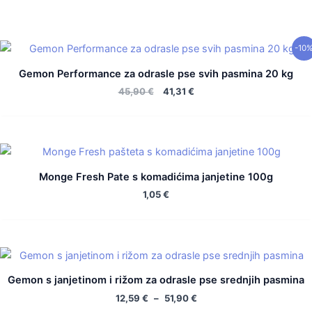
Izvorna
Trenutna
-10
cijena
cijena
bila
je:
Gemon Performance za odrasle pse svih pasmina 20 kg
je:
41,31 €.
45,90
€
41,31
€
45,90 €.
Monge Fresh Pate s komadićima janjetine 100g
1,05
€
Gemon s janjetinom i rižom za odrasle pse srednjih pasmina
12,59
€
–
51,90
€