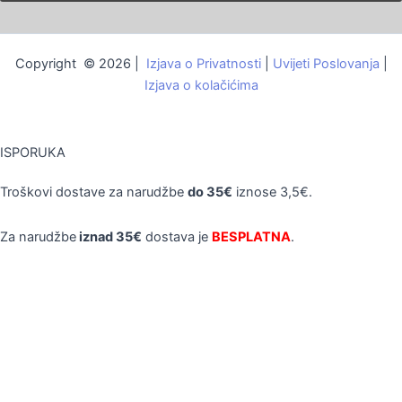
Copyright © 2026 |
Izjava o Privatnosti
|
Uvijeti Poslovanja
|
Izjava o kolačićima
ISPORUKA
Troškovi dostave za narudžbe
do 35€
iznose 3,5€.
Za narudžbe
iznad 35€
dostava je
BESPLATNA
.
10% POPUSTA PRI PRVOJ KUPNJI*
Kupon za popust:
POČETNIH10
KAKO ISKORISTITI KUPON