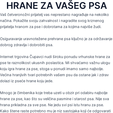
HRANE ZA VAŠEG PSA
Vaš četveronožni prijatelj vas neprestano nagrađuje na nekoliko
načina. Pokažite svoju zahvalnost i nagradite svog krznenog
prijatelja hranom za pse i dobrotama za kojima najviše žudi.
Osiguravanje uravnotežene prehrane psa ključno je za održavanje
dobrog zdravlja i dobrobiti psa.
Internet trgovina Čupavci nudi široku ponudu vrhunske hrane za
pse te raznolikost ukusnih poslastica. Mi shvaćamo važnu ulogu
koju igra hrane za pse, stoga u ponudi imamo samo najbolje.
Većina hranjivih tvari potrebnih vašem psu da ostane jak i zdrav
dolazi iz pseće hrane koju jede.
Mnogo je čimbenika koje treba uzeti u obzir pri odabiru najbolje
hrane za pse, kao što su veličina pasmine i starost psa. Nije sva
hrana prikladna za sve pse. Ne jedu svi psi istu hranu za pse.
Kako štene raste potrebno mu je niz sastojaka koji će odgovarati