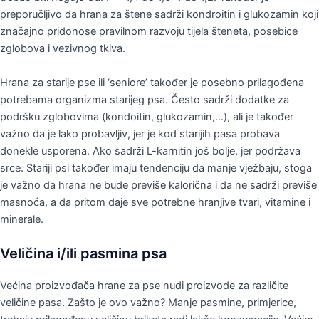
preporučljivo da hrana za štene sadrži kondroitin i glukozamin koji
značajno pridonose pravilnom razvoju tijela šteneta, posebice
zglobova i vezivnog tkiva.
Hrana za starije pse ili ‘seniore’ također je posebno prilagođena
potrebama organizma starijeg psa. Često sadrži dodatke za
podršku zglobovima (kondoitin, glukozamin,…), ali je također
važno da je lako probavljiv, jer je kod starijih pasa probava
donekle usporena. Ako sadrži L-karnitin još bolje, jer podržava
srce. Stariji psi također imaju tendenciju da manje vježbaju, stoga
je važno da hrana ne bude previše kalorična i da ne sadrži previše
masnoća, a da pritom daje sve potrebne hranjive tvari, vitamine i
minerale.
Veličina i/ili pasmina psa
Većina proizvođača hrane za pse nudi proizvode za različite
veličine pasa. Zašto je ovo važno? Manje pasmine, primjerice,