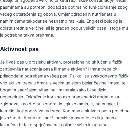
trebaju prilagođenu veličinu briketa radi lakše konzumacije. Većim
pasminama su potrebni dodaci za optimalno funkcioniranje zbog
većeg opterećenja zglobova. Omjer određenih nutrijenata u
namirnicama također se neznatno razlikuje. Engleski buldog je
doista srednje veličine, ali je građen poput velikih pasa i stoga mu
je potrebna takva prehrana.
Aktivnost psa
Je li vaš pas u prosjeku aktivan, profesionalno uključen u fizički
zahtjevnija natjecanja pasa ili manje aktivan? Hrana treba biti
prilagođena potrebama vašeg psa. Psi koji su svakodnevno fizički
vrlo aktivni trebaju hranu s većim udjelom bjelančevina i masti te
bogatim sadržajem vitamina i minerala kako bi se tijelo
regeneriralo. Također je korisno ako hrana sadrži dodatke za
zglobove, kao što su kondroitin i glukozamin, ili, na primjer, L-
karnitin, koji podržava rad srca. Kod manje aktivnih pasa posebno
je važno da hrana ne sadrži previše masnoće te da je manje
kalorična te tako sprječava nakupljanje viška kilograma.