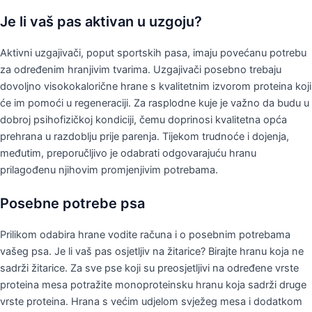
Je li vaš pas aktivan u uzgoju?
Aktivni uzgajivači, poput sportskih pasa, imaju povećanu potrebu
za određenim hranjivim tvarima. Uzgajivači posebno trebaju
dovoljno visokokalorične hrane s kvalitetnim izvorom proteina koji
će im pomoći u regeneraciji. Za rasplodne kuje je važno da budu u
dobroj psihofizičkoj kondiciji, čemu doprinosi kvalitetna opća
prehrana u razdoblju prije parenja. Tijekom trudnoće i dojenja,
međutim, preporučljivo je odabrati odgovarajuću hranu
prilagođenu njihovim promjenjivim potrebama.
Posebne potrebe psa
Prilikom odabira hrane vodite računa i o posebnim potrebama
vašeg psa. Je li vaš pas osjetljiv na žitarice? Birajte hranu koja ne
sadrži žitarice. Za sve pse koji su preosjetljivi na određene vrste
proteina mesa potražite monoproteinsku hranu koja sadrži druge
vrste proteina. Hrana s većim udjelom svježeg mesa i dodatkom