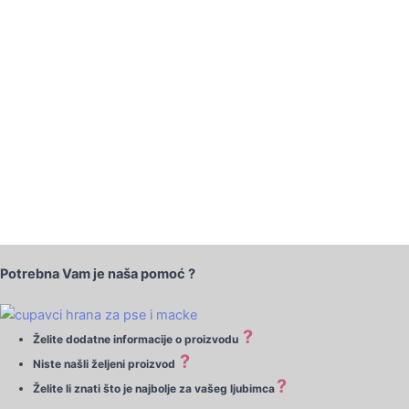
Potrebna Vam je naša pomoć ?
?
Želite dodatne informacije o proizvodu
?
Niste našli željeni proizvod
?
Želite li znati što je najbolje za vašeg ljubimca