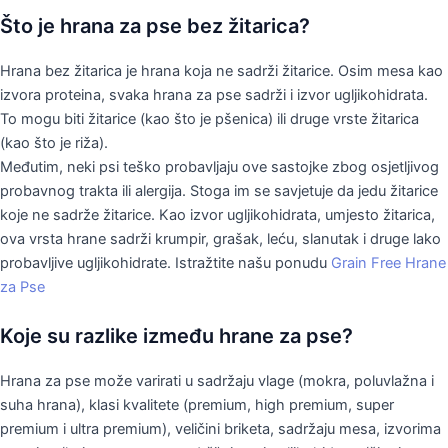
Što je hrana za pse bez žitarica?
Hrana bez žitarica je hrana koja ne sadrži žitarice. Osim mesa kao
izvora proteina, svaka hrana za pse sadrži i izvor ugljikohidrata.
To mogu biti žitarice (kao što je pšenica) ili druge vrste žitarica
(kao što je riža).
Međutim, neki psi teško probavljaju ove sastojke zbog osjetljivog
probavnog trakta ili alergija. Stoga im se savjetuje da jedu žitarice
koje ne sadrže žitarice. Kao izvor ugljikohidrata, umjesto žitarica,
ova vrsta hrane sadrži krumpir, grašak, leću, slanutak i druge lako
probavljive ugljikohidrate. Istražtite našu ponudu
Grain Free Hrane
za Pse
Koje su razlike između hrane za pse?
Hrana za pse može varirati u sadržaju vlage (mokra, poluvlažna i
suha hrana), klasi kvalitete (premium, high premium, super
premium i ultra premium), veličini briketa, sadržaju mesa, izvorima