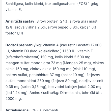
Schidigera, kolin klorid, fruktooligosaharidi (FOS) 1 g/kg,
vitamin E.
Analitički sastav:
Sirovi proteini 24%, sirova ulja i masti
12%, sirova vlakna 2,5%, sirovi pepeo 6,8%, kalcij 1,6%,
fosfor 1,1%.
Dodaci prehrani / kg:
Vitamin A (kao retinil acetat) 17.000
IU, vitamin D3 (kao kolekalciferol) 1.150 IU, vitamin E
(alfatokoferolacetat) 120 mg, kolin klorid 2.500 mg,
mangan sulfat monohidrat 73 mg (Mangan 25 mg), cinkov
oksid 150 mg, cinkov oksid 150 mg mg (cink 110 mg),
bakrov sulfat, pentahidrat 37 mg (bakar 10 mg), željezov
sulfat, monohidrat 260 mg (željezo 80 mg), natrijev selenit
0,35 mg (selen 0,15 mg), bezvodni kalcijev jodat 2,00 mg
(jod 1,24 mg). Aminokiseline/kg: Dl-metionin, tehnički čist
2000 mg.
Antioksidansi:
CEE suplementi.