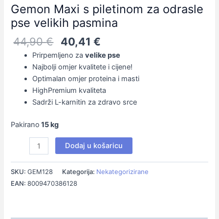
Gemon Maxi s piletinom za odrasle
odrasle
pse velikih pasmina
pse
velikih
44,90
€
40,41
€
pasmina
Prirpemljeno za
velike pse
količina
Najbolji omjer kvalitete i cijene!
Optimalan omjer proteina i masti
HighPremium kvaliteta
Sadrži L-karnitin za zdravo srce
Pakirano
15 kg
Dodaj u košaricu
SKU:
GEM128
Kategorija:
Nekategorizirane
EAN:
8009470386128