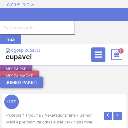
Skip
Products
0,00
€
0
Cart
to
search
-10%
content
Traži
Main
cupavci
Menu
MIX ZA PSE
MIX ZA MAČKE
JUMBO PAKETI
Izvorna
Trenutna
Gemon
-10%
cijena
cijena
Maxi
bila
je:
s
Početna
/
Trgovina
/
Nekategorizirane
/ Gemon
je:
40,41 €.
piletinom
Maxi s piletinom za odrasle pse velikih pasmina
44,90 €.
za