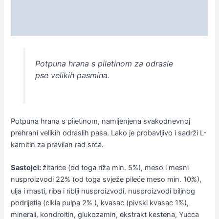
Opis
Dodatne informacije
Potpuna hrana s piletinom za odrasle
pse velikih pasmina.
Potpuna hrana s piletinom, namijenjena svakodnevnoj
prehrani velikih odraslih pasa. Lako je probavljivo i sadrži L-
karnitin za pravilan rad srca.
Sastojci:
žitarice (od toga riža min. 5%), meso i mesni
nusproizvodi 22% (od toga svježe pileće meso min. 10%),
ulja i masti, riba i riblji nusproizvodi, nusproizvodi biljnog
podrijetla (cikla pulpa 2% ), kvasac (pivski kvasac 1%),
minerali, kondroitin, glukozamin, ekstrakt kestena, Yucca