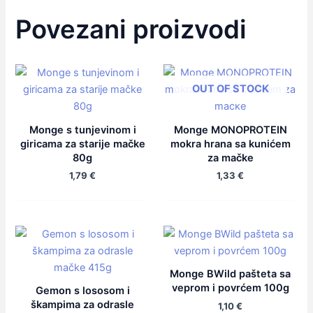
Povezani proizvodi
OUT OF STOCK
Monge s tunjevinom i
Monge MONOPROTEIN
giricama za starije mačke
mokra hrana sa kunićem
80g
za mačke
1,79
€
1,33
€
Monge BWild pašteta sa
veprom i povrćem 100g
Gemon s lososom i
škampima za odrasle
1,10
€