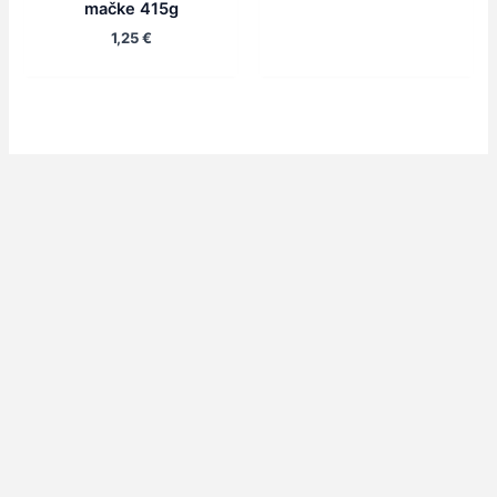
mačke 415g
1,25
€