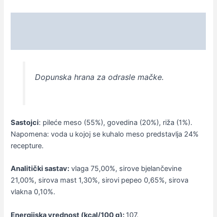
Opis
Dodatne informacije
Dopunska hrana za odrasle mačke.
Sastojci
: pileće meso (55%), govedina (20%), riža (1%).
Napomena: voda u kojoj se kuhalo meso predstavlja 24%
recepture.
Analitički sastav:
vlaga 75,00%, sirove bjelančevine
21,00%, sirova mast 1,30%, sirovi pepeo 0,65%, sirova
vlakna 0,10%.
Energijska vrednost (kcal/100 g):
107.