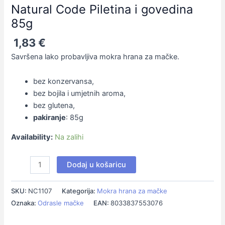
Natural Code Piletina i govedina
85g
85g
količina
1,83
€
Savršena lako probavljiva mokra hrana za mačke.
bez konzervansa,
bez bojila i umjetnih aroma,
bez glutena,
pakiranje
: 85g
Availability:
Na zalihi
Dodaj u košaricu
SKU:
NC1107
Kategorija:
Mokra hrana za mačke
Oznaka:
Odrasle mačke
EAN:
8033837553076